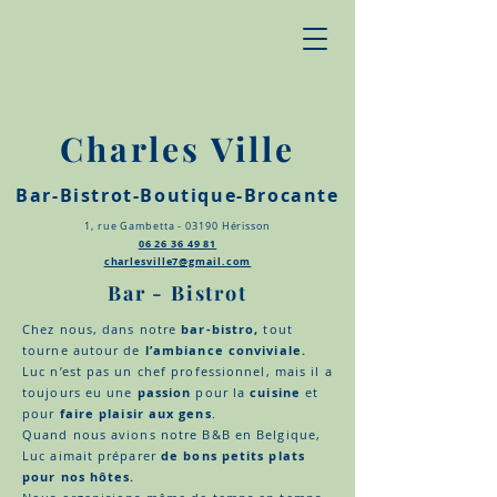
Charles Ville
Bar-Bistrot-Boutique-Brocante
1, rue Gambetta - 03190 Hérisson
06 26 36 49 81
charlesville7@gmail.com
Bar - Bistrot
Chez nous, dans notre
bar-bistro,
tout
tourne autour de
l’ambiance conviviale.
Luc n’est pas un chef professionnel, mais il a
toujours eu une
passion
pour la
cuisine
et
pour
faire plaisir aux gens
.
Quand nous avions notre B&B en Belgique,
Luc aimait préparer
de bons petits plats
pour nos hôtes.