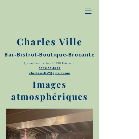
Charles Ville
Bar-Bistrot-Boutique-Brocante
1, rue Gambetta - 03190 Hérisson
06 26 36 49 81
charlesville7@gmail.com
Images
atmosphériques